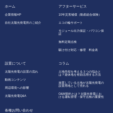
ホーム
アフターサービス
企業情報HP
10年災害補償（動産総合保険）
自社太陽光発電所のご紹介
エコの輪サポート
モジュール出力保証・パワコン保
証
無料定期点検
駆け付け対応・修理 料金表
設置について
コラム
太陽光発電の設置の流れ
土地売却を考える３つの悩みと
は？遊休地を有効活用する方法
動画コンテンツ
放置している土地が太陽光発電の
設置用地として売れる
周辺環境への影響
O&M契約とは？太陽光発電にお
太陽光発電Q&A
ける運転管理・保守点検の重要性
各種お問い合わせ