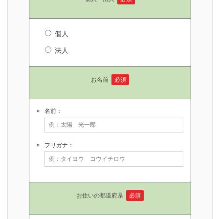
個人
法人
お名前
必須
名前：
フリガナ：
お住いの都道府県
必須