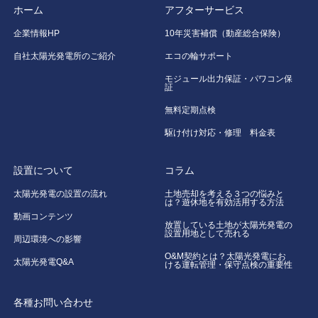
ホーム
アフターサービス
企業情報HP
10年災害補償（動産総合保険）
自社太陽光発電所のご紹介
エコの輪サポート
モジュール出力保証・パワコン保
証
無料定期点検
駆け付け対応・修理 料金表
設置について
コラム
太陽光発電の設置の流れ
土地売却を考える３つの悩みと
は？遊休地を有効活用する方法
動画コンテンツ
放置している土地が太陽光発電の
設置用地として売れる
周辺環境への影響
O&M契約とは？太陽光発電にお
太陽光発電Q&A
ける運転管理・保守点検の重要性
各種お問い合わせ