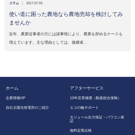
|
コラム
2017.07.03
使い道に困った農地なら農地売却を検討してみ
ませんか
近年、農業従事者の方には諸事情により、農業を辞めるケースも
増えています。主な理由としては、後継者…
ホーム
アフターサービス
企業情報HP
10年災害補償（動産総合保険）
自社太陽光発電所のご紹介
エコの輪サポート
モジュール出力保証・パワコン保
証
無料定期点検