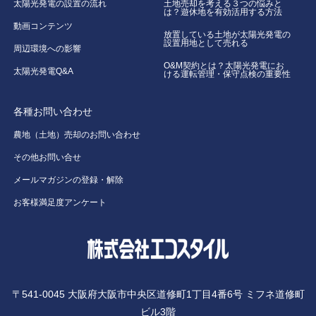
太陽光発電の設置の流れ
土地売却を考える３つの悩みと
は？遊休地を有効活用する方法
動画コンテンツ
放置している土地が太陽光発電の
設置用地として売れる
周辺環境への影響
O&M契約とは？太陽光発電にお
太陽光発電Q&A
ける運転管理・保守点検の重要性
各種お問い合わせ
農地（土地）売却のお問い合わせ
その他お問い合せ
メールマガジンの登録・解除
お客様満足度アンケート
〒541-0045 大阪府大阪市中央区道修町1丁目4番6号 ミフネ道修町
ビル3階