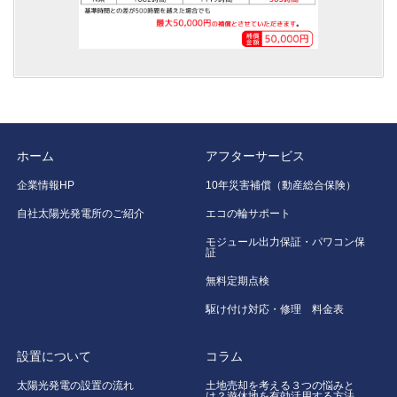
ホーム
アフターサービス
企業情報HP
10年災害補償（動産総合保険）
自社太陽光発電所のご紹介
エコの輪サポート
モジュール出力保証・パワコン保
証
無料定期点検
駆け付け対応・修理 料金表
設置について
コラム
太陽光発電の設置の流れ
土地売却を考える３つの悩みと
は？遊休地を有効活用する方法