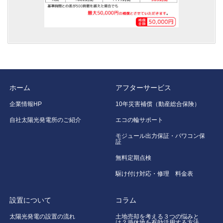
ホーム
アフターサービス
企業情報HP
10年災害補償（動産総合保険）
自社太陽光発電所のご紹介
エコの輪サポート
モジュール出力保証・パワコン保
証
無料定期点検
駆け付け対応・修理 料金表
設置について
コラム
太陽光発電の設置の流れ
土地売却を考える３つの悩みと
は？遊休地を有効活用する方法