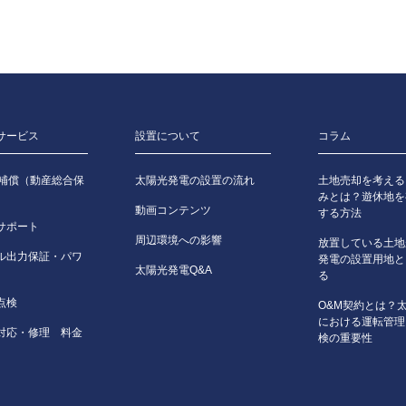
サービス
設置について
コラム
害補償（動産総合保
太陽光発電の設置の流れ
土地売却を考える
みとは？遊休地を
動画コンテンツ
する方法
サポート
周辺環境への影響
放置している土地
ル出力保証・パワ
発電の設置用地と
太陽光発電Q&A
る
点検
O&M契約とは？
における運転管理
対応・修理 料金
検の重要性