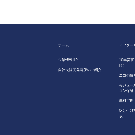
ホーム
アフター
企業情報HP
10年災
険）
自社太陽光発電所のご紹介
エコの輪
モジュー
コン保証
無料定期
駆け付け
表