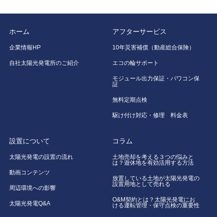
ホーム
アフターサービス
企業情報HP
10年災害補償（動産総合保険）
自社太陽光発電所のご紹介
エコの輪サポート
モジュール出力保証・パワコン保
証
無料定期点検
駆け付け対応・修理 料金表
設置について
コラム
太陽光発電の設置の流れ
土地売却を考える３つの悩みと
は？遊休地を有効活用する方法
動画コンテンツ
放置している土地が太陽光発電の
設置用地として売れる
周辺環境への影響
O&M契約とは？太陽光発電にお
太陽光発電Q&A
ける運転管理・保守点検の重要性