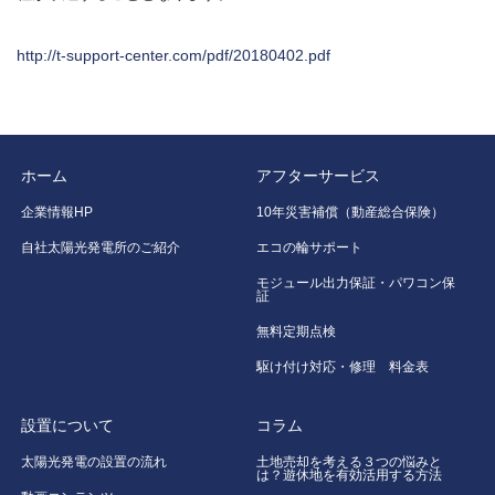
http://t-support-center.com/pdf/20180402.pdf
ホーム
アフターサービス
企業情報HP
10年災害補償（動産総合保険）
自社太陽光発電所のご紹介
エコの輪サポート
モジュール出力保証・パワコン保
証
無料定期点検
駆け付け対応・修理 料金表
設置について
コラム
太陽光発電の設置の流れ
土地売却を考える３つの悩みと
は？遊休地を有効活用する方法