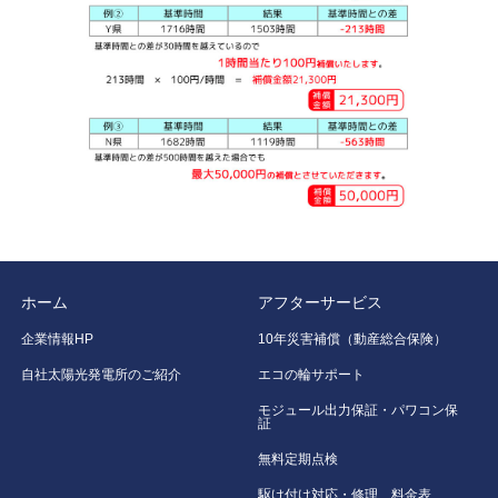
ホーム
アフターサービス
企業情報HP
10年災害補償（動産総合保険）
自社太陽光発電所のご紹介
エコの輪サポート
モジュール出力保証・パワコン保
証
無料定期点検
駆け付け対応・修理 料金表