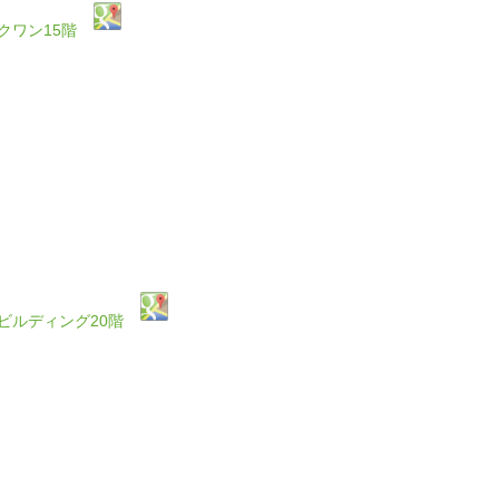
ークワン15階
楽ビルディング20階