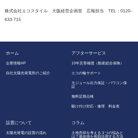
株式会社エコスタイル 大阪経営企画室 広報担当 TEL：0120-
633-715
ホーム
アフターサービス
企業情報HP
10年災害補償（動産総合保険）
自社太陽光発電所のご紹介
エコの輪サポート
モジュール出力保証・パワコン保
証
無料定期点検
駆け付け対応・修理 料金表
設置について
コラム
太陽光発電の設置の流れ
土地売却を考える３つの悩みと
は？遊休地を有効活用する方法