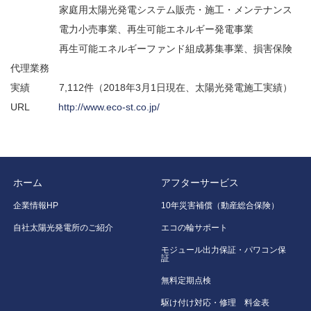
家庭用太陽光発電システム販売・施工・メンテナンス
電力小売事業、再生可能エネルギー発電事業
再生可能エネルギーファンド組成募集事業、損害保険
代理業務
実績 7,112件（2018年3月1日現在、太陽光発電施工実績）
URL
http://www.eco-st.co.jp/
ホーム
アフターサービス
企業情報HP
10年災害補償（動産総合保険）
自社太陽光発電所のご紹介
エコの輪サポート
モジュール出力保証・パワコン保
証
無料定期点検
駆け付け対応・修理 料金表