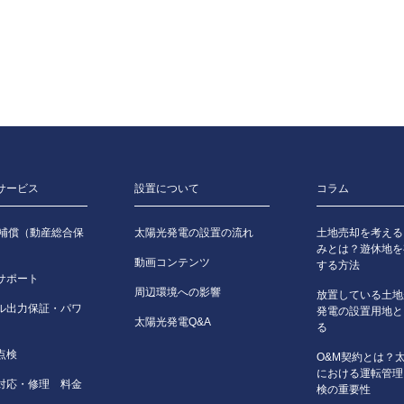
サービス
設置について
コラム
害補償（動産総合保
太陽光発電の設置の流れ
土地売却を考える
みとは？遊休地を
動画コンテンツ
する方法
サポート
周辺環境への影響
放置している土地
ル出力保証・パワ
発電の設置用地と
太陽光発電Q&A
る
点検
O&M契約とは？
における運転管理
対応・修理 料金
検の重要性