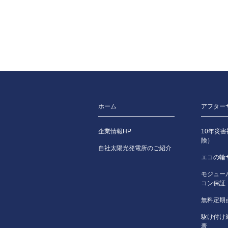
ホーム
アフター
企業情報HP
10年災
険）
自社太陽光発電所のご紹介
エコの輪
モジュー
コン保証
無料定期
駆け付け
表