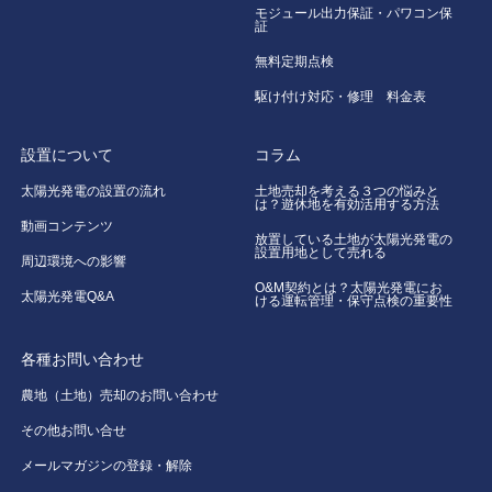
モジュール出力保証・パワコン保
証
無料定期点検
駆け付け対応・修理 料金表
設置について
コラム
太陽光発電の設置の流れ
土地売却を考える３つの悩みと
は？遊休地を有効活用する方法
動画コンテンツ
放置している土地が太陽光発電の
設置用地として売れる
周辺環境への影響
O&M契約とは？太陽光発電にお
太陽光発電Q&A
ける運転管理・保守点検の重要性
各種お問い合わせ
農地（土地）売却のお問い合わせ
その他お問い合せ
メールマガジンの登録・解除