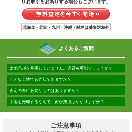
りお取引をお断りする場合もございます。
北海道・北陸・九州・沖縄・離島は募集対象外
よくあるご質問
土地売却を希望していません。賃貸も可能でしょうか？
賃貸についてもお気軽にご相談ください。
どんな土地でも売却できますか？
日当たり良好な「転用可能な農地」「雑種地」「原野」などが
査定の際に必要なものはありますか？
対象です。 法規制により譲渡が不可能な土地など、売却ができ
ない場合もあります。また、当社の審査結果によりお取引をお
特にございませんが、測量図など土地の境界がわかるものをご
土地を売却するうえで、何か費用はかかりますか？
断りする場合もございますのでご了承下さい。
用意いただけますと査定がスムーズに進みます。
原則として、お客さま分の契約書に貼付する収入印紙代をご負
担いただくのみとなります。 状況によってはその他費用がかか
ることがございますので、詳細についてはお問い合わせ下さ
ご注意事項
い。