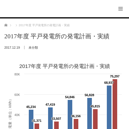
ホーム
2017年度 平戸発電所の発電計画・実績
2017年度 平戸発電所の発電計画・実績
2017.12.19
未分類
2017年度 平戸発電所の発電計画・実績
80K
75,297
75,297
68,937
68,937
60K
56,828
56,828
54,846
54,846
発電量（単位：kWh）
47,419
47,419
45,815
45,815
45,234
45,234
40K
36,156
36,156
33,507
33,507
31,371
31,371