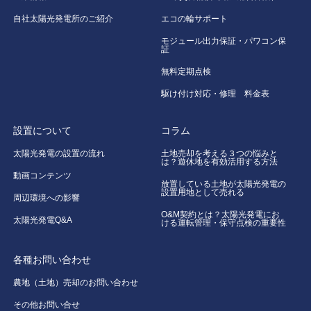
自社太陽光発電所のご紹介
エコの輪サポート
モジュール出力保証・パワコン保
証
無料定期点検
駆け付け対応・修理 料金表
設置について
コラム
太陽光発電の設置の流れ
土地売却を考える３つの悩みと
は？遊休地を有効活用する方法
動画コンテンツ
放置している土地が太陽光発電の
設置用地として売れる
周辺環境への影響
O&M契約とは？太陽光発電にお
太陽光発電Q&A
ける運転管理・保守点検の重要性
各種お問い合わせ
農地（土地）売却のお問い合わせ
その他お問い合せ